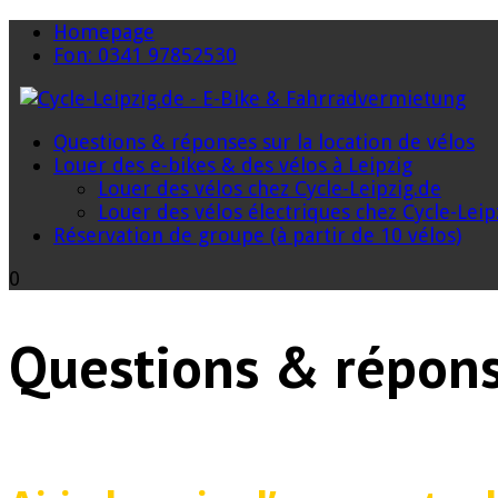
Homepage
Fon: 0341 97852530
Questions & réponses sur la location de vélos
Louer des e-bikes & des vélos à Leipzig
Louer des vélos chez Cycle-Leipzig.de
Louer des vélos électriques chez Cycle-Leip
Réservation de groupe (à partir de 10 vélos)
0
Questions & réponse