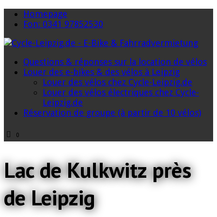
Homepage
Fon: 0341 97852530
Questions & réponses sur la location de vélos
Louer des e-bikes & des vélos à Leipzig
Louer des vélos chez Cycle-Leipzig.de
Louer des vélos électriques chez Cycle-
Leipzig.de
Réservation de groupe (à partir de 10 vélos)
0
Lac de Kulkwitz près
de Leipzig