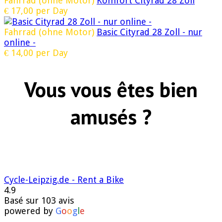
Fahrrad (ohne Motor)
Komfort Cityrad 28 Zoll
€
17,00
per Day
Fahrrad (ohne Motor)
Basic Cityrad 28 Zoll - nur
online -
€
14,00
per Day
Vous vous êtes bien
amusés ?
Cycle-Leipzig.de - Rent a Bike
4.9
Basé sur 103 avis
powered by
G
o
o
g
l
e