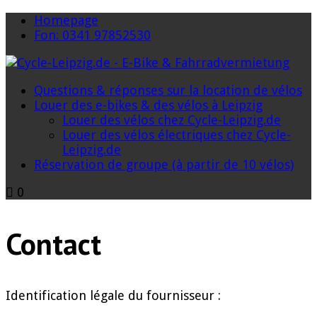
Homepage
Fon: 0341 97852530
Questions & réponses sur la location de vélos
Louer des e-bikes & des vélos à Leipzig
Louer des vélos chez Cycle-Leipzig.de
Louer des vélos électriques chez Cycle-
Leipzig.de
Réservation de groupe (à partir de 10 vélos)
0
Contact
Identification légale du fournisseur :