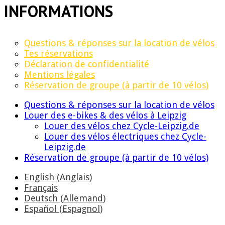
INFORMATIONS
Questions & réponses sur la location de vélos
Tes réservations
Déclaration de confidentialité
Mentions légales
Réservation de groupe (à partir de 10 vélos)
Questions & réponses sur la location de vélos
Louer des e-bikes & des vélos à Leipzig
Louer des vélos chez Cycle-Leipzig.de
Louer des vélos électriques chez Cycle-
Leipzig.de
Réservation de groupe (à partir de 10 vélos)
English
(
Anglais
)
Français
Deutsch
(
Allemand
)
Español
(
Espagnol
)