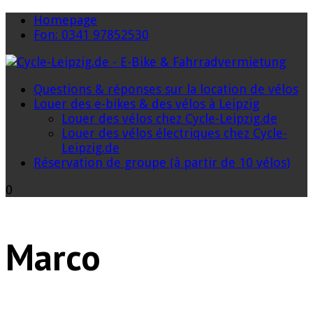
Homepage
Fon: 0341 97852530
Questions & réponses sur la location de vélos
Louer des e-bikes & des vélos à Leipzig
Louer des vélos chez Cycle-Leipzig.de
Louer des vélos électriques chez Cycle-
Leipzig.de
Réservation de groupe (à partir de 10 vélos)
0
Marco