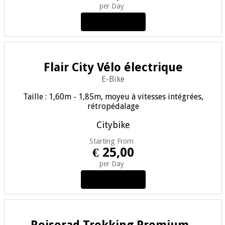
per Day
View Details
Flair City Vélo électrique
E-Bike
Taille : 1,60m - 1,85m, moyeu à vitesses intégrées,
rétropédalage
Citybike
Starting From
€ 25,00
per Day
View Details