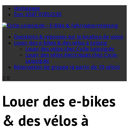
Homepage
Fon: 0341 97852530
Questions & réponses sur la location de vélos
Louer des e-bikes & des vélos à Leipzig
Louer des vélos chez Cycle-Leipzig.de
Louer des vélos électriques chez Cycle-
Leipzig.de
Réservation de groupe (à partir de 10 vélos)
0
Louer des e-bikes
& des vélos à