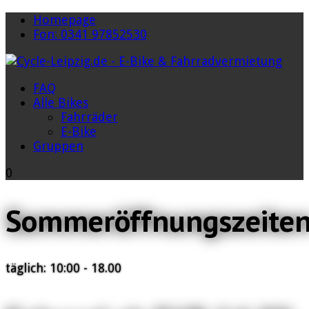
Homepage
Fon: 0341 97852530
FAQ
Alle Bikes
Fahrräder
E-Bike
Gruppen
0
Sommeröffnungszeite
täglich: 10:00 - 18.00