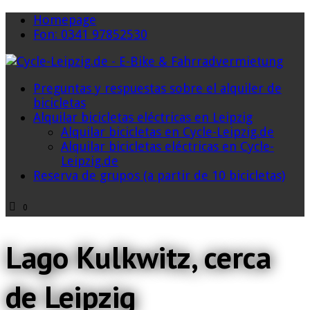
Homepage
Fon: 0341 97852530
Preguntas y respuestas sobre el alquiler de
bicicletas
Alquilar bicicletas eléctricas en Leipzig
Alquilar bicicletas en Cycle-Leipzig.de
Alquilar bicicletas eléctricas en Cycle-
Leipzig.de
Reserva de grupos (a partir de 10 bicicletas)
0
Lago Kulkwitz, cerca
de Leipzig