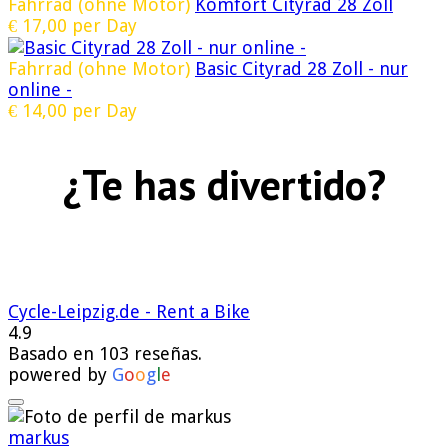
Fahrrad (ohne Motor)
Komfort Cityrad 28 Zoll
€
17,00
per Day
Fahrrad (ohne Motor)
Basic Cityrad 28 Zoll - nur
online -
€
14,00
per Day
¿Te has divertido?
Cycle-Leipzig.de - Rent a Bike
4.9
Basado en 103 reseñas.
powered by
G
o
o
g
l
e
markus