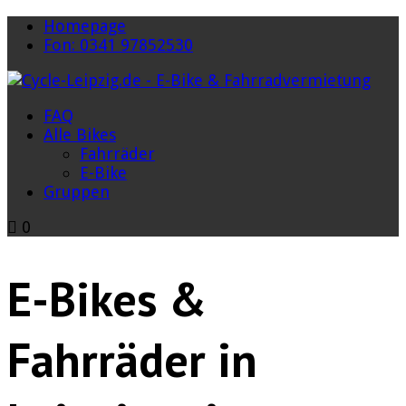
Homepage
Fon: 0341 97852530
FAQ
Alle Bikes
Fahrräder
E-Bike
Gruppen
0
E-Bikes &
Fahrräder in