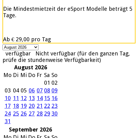
Die Mindestmietzeit der eSport Modelle beträgt 5
Tage.
Ab
€ 29,00
pro Tag
verfügbar
Nicht verfügbar (für den ganzen Tag,
prüfe die stundenweise Verfügbarkeit)
August 2026
Mo
Di
Mi
Do
Fr
Sa
So
01
02
03
04
05
06
07
08
09
10
11
12
13
14
15
16
17
18
19
20
21
22
23
24
25
26
27
28
29
30
31
September 2026
Mo
Di
Mi
Do
Fr
Sa
So