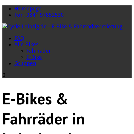
Homepage
Fon: 0341 97852530
FAQ
Alle Bikes
Fahrräder
E-Bike
Gruppen
0
E-Bikes &
Fahrräder in