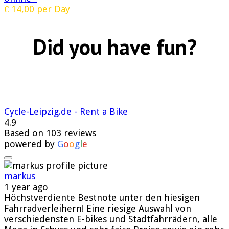
€
14,00
per Day
Did you have fun?
Cycle-Leipzig.de - Rent a Bike
4.9
Based on 103 reviews
powered by
G
o
o
g
l
e
markus
1 year ago
Höchstverdiente Bestnote unter den hiesigen
Fahrradverleihern! Eine riesige Auswahl von
verschiedensten E-bikes und Stadtfahrrädern, alle