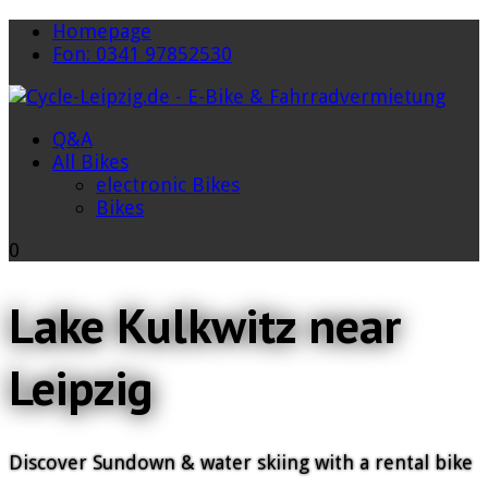
Homepage
Fon: 0341 97852530
Q&A
All Bikes
electronic Bikes
Bikes
0
Lake Kulkwitz near
Leipzig
Discover Sundown & water skiing with a rental bike