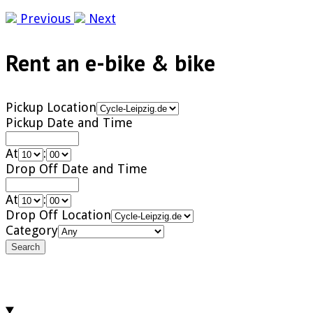
Previous
Next
Rent an e-bike & bike
Pickup Location
Pickup Date and Time
At
:
Drop Off Date and Time
At
:
Drop Off Location
Category
Search