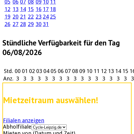
05
06
07
08
09
10
11
12
13
14
15
16
17
18
19
20
21
22
23
24
25
26
27
28
29
30
31
Stündliche Verfügbarkeit für den Tag
06/08/2026
Std.
00
01
02
03
04
05
06
07
08
09
10
11
12
13
14
15
1
Anz.
3
3
3
3
3
3
3
3
3
3
3
3
3
3
3
3
3
Mietzeitraum auswählen!
Filialen anzeigen
Abholfiliale
Mieten von (Datum und Zeit)