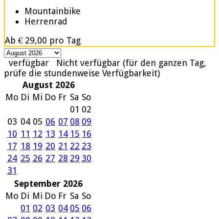
Mountainbike
Herrenrad
Ab
€ 29,00
pro Tag
verfügbar
Nicht verfügbar (für den ganzen Tag,
prüfe die stundenweise Verfügbarkeit)
August 2026
Mo
Di
Mi
Do
Fr
Sa
So
01
02
03
04
05
06
07
08
09
10
11
12
13
14
15
16
17
18
19
20
21
22
23
24
25
26
27
28
29
30
31
September 2026
Mo
Di
Mi
Do
Fr
Sa
So
01
02
03
04
05
06