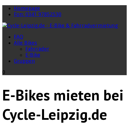
Homepage
Fon: 0341 97852530
FAQ
Alle Bikes
Fahrräder
E-Bike
Gruppen
0
E-Bikes mieten bei
Cycle-Leipzig.de