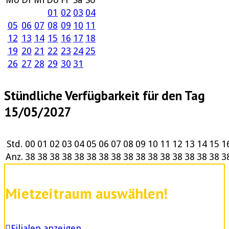
01
02
03
04
05
06
07
08
09
10
11
12
13
14
15
16
17
18
19
20
21
22
23
24
25
26
27
28
29
30
31
Stündliche Verfügbarkeit für den Tag
15/05/2027
Std.
00
01
02
03
04
05
06
07
08
09
10
11
12
13
14
15
1
Anz.
38
38
38
38
38
38
38
38
38
38
38
38
38
38
38
38
3
Mietzeitraum auswählen!
Filialen anzeigen