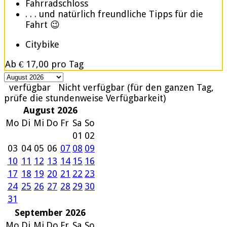
Fahrradschloss
. . . und natürlich freundliche Tipps für die
Fahrt 😉
Citybike
Ab
€ 17,00
pro Tag
verfügbar
Nicht verfügbar (für den ganzen Tag,
prüfe die stundenweise Verfügbarkeit)
August 2026
Mo
Di
Mi
Do
Fr
Sa
So
01
02
03
04
05
06
07
08
09
10
11
12
13
14
15
16
17
18
19
20
21
22
23
24
25
26
27
28
29
30
31
September 2026
Mo
Di
Mi
Do
Fr
Sa
So