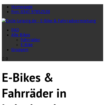
Homepage
Fon: 0341 97852530
FAQ
Alle Bikes
Fahrräder
E-Bike
Gruppen
0
E-Bikes &
Fahrräder in