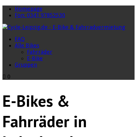
Homepage
Fon: 0341 97852530
FAQ
Alle Bikes
Fahrräder
E-Bike
Gruppen
0
E-Bikes &
Fahrräder in