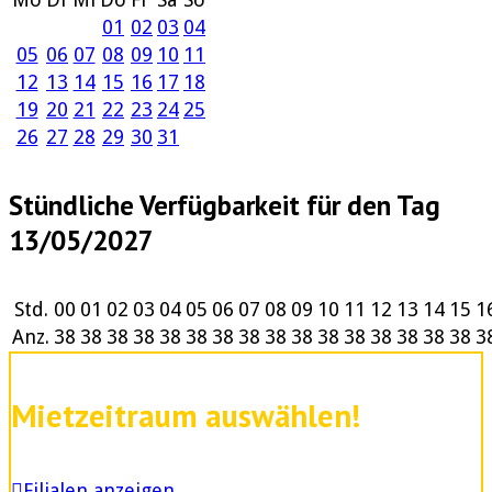
01
02
03
04
05
06
07
08
09
10
11
12
13
14
15
16
17
18
19
20
21
22
23
24
25
26
27
28
29
30
31
Stündliche Verfügbarkeit für den Tag
13/05/2027
Std.
00
01
02
03
04
05
06
07
08
09
10
11
12
13
14
15
1
Anz.
38
38
38
38
38
38
38
38
38
38
38
38
38
38
38
38
3
Mietzeitraum auswählen!
Filialen anzeigen