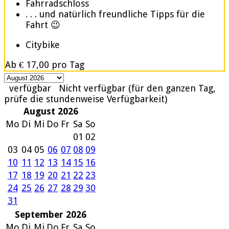
Fahrradschloss
. . . und natürlich freundliche Tipps für die
Fahrt 😉
Citybike
Ab
€ 17,00
pro Tag
verfügbar
Nicht verfügbar (für den ganzen Tag,
prüfe die stundenweise Verfügbarkeit)
August 2026
Mo
Di
Mi
Do
Fr
Sa
So
01
02
03
04
05
06
07
08
09
10
11
12
13
14
15
16
17
18
19
20
21
22
23
24
25
26
27
28
29
30
31
September 2026
Mo
Di
Mi
Do
Fr
Sa
So