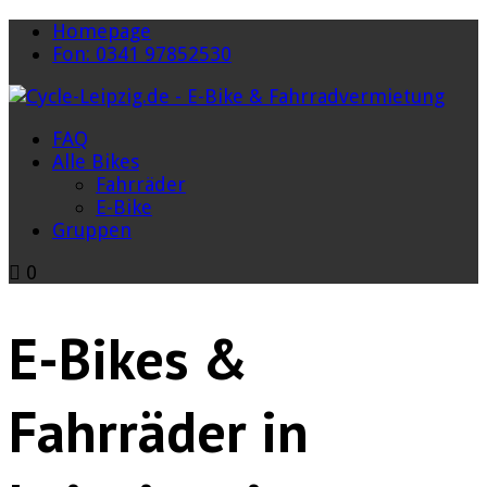
Homepage
Fon: 0341 97852530
FAQ
Alle Bikes
Fahrräder
E-Bike
Gruppen
0
E-Bikes &
Fahrräder in