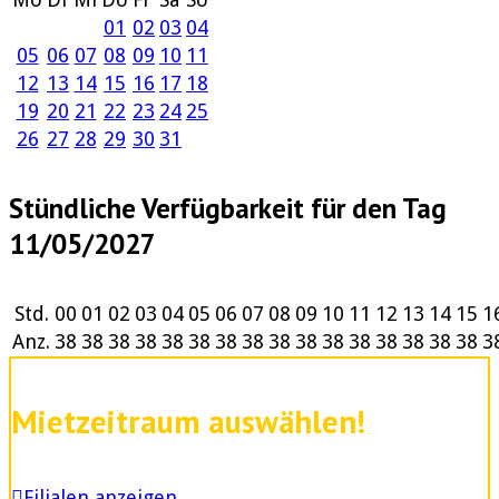
01
02
03
04
05
06
07
08
09
10
11
12
13
14
15
16
17
18
19
20
21
22
23
24
25
26
27
28
29
30
31
Stündliche Verfügbarkeit für den Tag
11/05/2027
Std.
00
01
02
03
04
05
06
07
08
09
10
11
12
13
14
15
1
Anz.
38
38
38
38
38
38
38
38
38
38
38
38
38
38
38
38
3
Mietzeitraum auswählen!
Filialen anzeigen