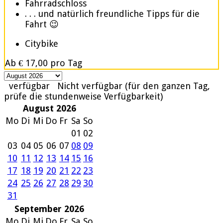
Fahrradschloss
. . . und natürlich freundliche Tipps für die
Fahrt 😉
Citybike
Ab
€ 17,00
pro Tag
verfügbar
Nicht verfügbar (für den ganzen Tag,
prüfe die stundenweise Verfügbarkeit)
August 2026
Mo
Di
Mi
Do
Fr
Sa
So
01
02
03
04
05
06
07
08
09
10
11
12
13
14
15
16
17
18
19
20
21
22
23
24
25
26
27
28
29
30
31
September 2026
Mo
Di
Mi
Do
Fr
Sa
So