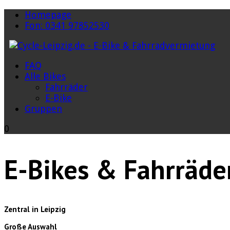
Homepage
Fon: 0341 97852530
FAQ
Alle Bikes
Fahrräder
E-Bike
Gruppen
0
E-Bikes & Fahrräde
Zentral in Leipzig
Große Auswahl