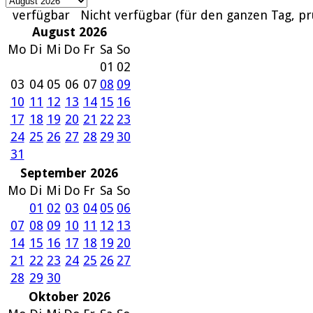
verfügbar
Nicht verfügbar (für den ganzen Tag, pr
August 2026
Mo
Di
Mi
Do
Fr
Sa
So
01
02
03
04
05
06
07
08
09
10
11
12
13
14
15
16
17
18
19
20
21
22
23
24
25
26
27
28
29
30
31
September 2026
Mo
Di
Mi
Do
Fr
Sa
So
01
02
03
04
05
06
07
08
09
10
11
12
13
14
15
16
17
18
19
20
21
22
23
24
25
26
27
28
29
30
Oktober 2026