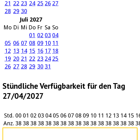
21
22
23
24
25
26
27
28
29
30
Juli 2027
Mo
Di
Mi
Do
Fr
Sa
So
01
02
03
04
05
06
07
08
09
10
11
12
13
14
15
16
17
18
19
20
21
22
23
24
25
26
27
28
29
30
31
Stündliche Verfügbarkeit für den Tag
27/04/2027
Std.
00
01
02
03
04
05
06
07
08
09
10
11
12
13
14
15
1
Anz.
38
38
38
38
38
38
38
38
38
38
38
38
38
38
38
38
3