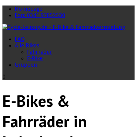
Homepage
Fon: 0341 97852530
FAQ
Alle Bikes
Fahrräder
E-Bike
Gruppen
0
E-Bikes &
Fahrräder in