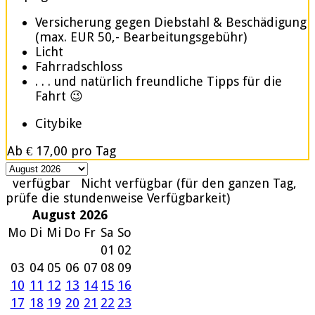
Versicherung gegen Diebstahl & Beschädigung
(max. EUR 50,- Bearbeitungsgebühr)
Licht
Fahrradschloss
. . . und natürlich freundliche Tipps für die
Fahrt 😉
Citybike
Ab
€ 17,00
pro Tag
verfügbar
Nicht verfügbar (für den ganzen Tag,
prüfe die stundenweise Verfügbarkeit)
August 2026
Mo
Di
Mi
Do
Fr
Sa
So
01
02
03
04
05
06
07
08
09
10
11
12
13
14
15
16
17
18
19
20
21
22
23