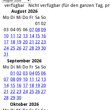
verfügbar
Nicht verfügbar (für den ganzen Tag, pr
August 2026
Mo
Di
Mi
Do
Fr
Sa
So
01
02
03
04
05
06
07
08
09
10
11
12
13
14
15
16
17
18
19
20
21
22
23
24
25
26
27
28
29
30
31
September 2026
Mo
Di
Mi
Do
Fr
Sa
So
01
02
03
04
05
06
07
08
09
10
11
12
13
14
15
16
17
18
19
20
21
22
23
24
25
26
27
28
29
30
Oktober 2026