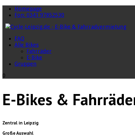
Homepage
Fon: 0341 97852530
FAQ
Alle Bikes
Fahrräder
E-Bike
Gruppen
0
E-Bikes & Fahrräde
Zentral in Leipzig
Große Auswahl