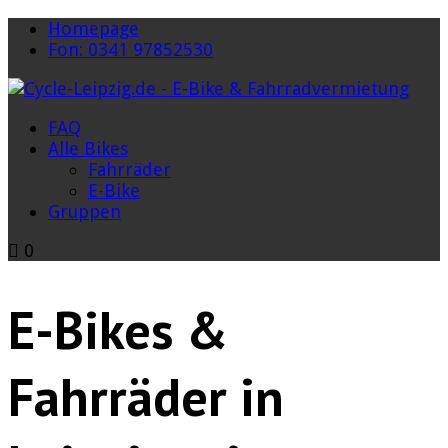
Homepage
Fon: 0341 97852530
FAQ
Alle Bikes
Fahrräder
E-Bike
Gruppen
0
E-Bikes &
Fahrräder in