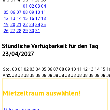
01
02
03
04
05
06
07
08
09
10
11
12
13
14
15
16
17
18
19
20
21
22
23
24
25
26
27
28
29
30
31
Stündliche Verfügbarkeit für den Tag
23/04/2027
Std.
00
01
02
03
04
05
06
07
08
09
10
11
12
13
14
15
1
Anz.
38
38
38
38
38
38
38
38
38
38
38
38
38
38
38
38
3
Mietzeitraum auswählen!
Filialen anzeigen