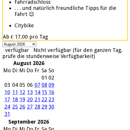
Fahrradschloss
. . . und natürlich freundliche Tipps für die
Fahrt 😉
Citybike
Ab
€ 17,00
pro Tag
verfügbar
Nicht verfügbar (für den ganzen Tag,
prüfe die stundenweise Verfügbarkeit)
August 2026
Mo
Di
Mi
Do
Fr
Sa
So
01
02
03
04
05
06
07
08
09
10
11
12
13
14
15
16
17
18
19
20
21
22
23
24
25
26
27
28
29
30
31
September 2026
Mo
Di
Mi
Do
Fr
Sa
So