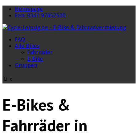
Homepage
Fon: 0341 97852530
FAQ
Alle Bikes
Fahrräder
E-Bike
Gruppen
0
E-Bikes &
Fahrräder in