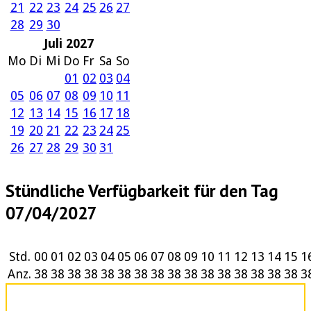
21
22
23
24
25
26
27
28
29
30
Juli 2027
Mo
Di
Mi
Do
Fr
Sa
So
01
02
03
04
05
06
07
08
09
10
11
12
13
14
15
16
17
18
19
20
21
22
23
24
25
26
27
28
29
30
31
Stündliche Verfügbarkeit für den Tag
07/04/2027
Std.
00
01
02
03
04
05
06
07
08
09
10
11
12
13
14
15
1
Anz.
38
38
38
38
38
38
38
38
38
38
38
38
38
38
38
38
3