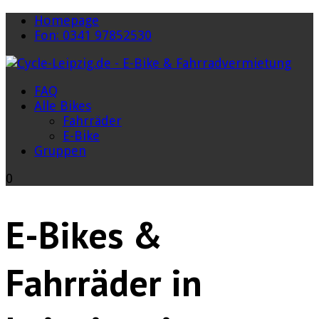
Homepage
Fon: 0341 97852530
FAQ
Alle Bikes
Fahrräder
E-Bike
Gruppen
0
E-Bikes &
Fahrräder in