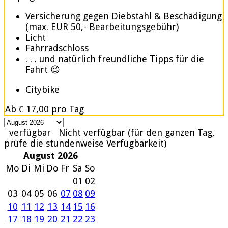
Versicherung gegen Diebstahl & Beschädigung
(max. EUR 50,- Bearbeitungsgebühr)
Licht
Fahrradschloss
. . . und natürlich freundliche Tipps für die
Fahrt 😉
Citybike
Ab
€ 17,00
pro Tag
verfügbar
Nicht verfügbar (für den ganzen Tag,
prüfe die stundenweise Verfügbarkeit)
August 2026
Mo
Di
Mi
Do
Fr
Sa
So
01
02
03
04
05
06
07
08
09
10
11
12
13
14
15
16
17
18
19
20
21
22
23