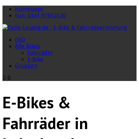
Homepage
Fon: 0341 97852530
FAQ
Alle Bikes
Fahrräder
E-Bike
Gruppen
0
E-Bikes &
Fahrräder in