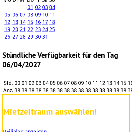
01
02
03
04
05
06
07
08
09
10
11
12
13
14
15
16
17
18
19
20
21
22
23
24
25
26
27
28
29
30
31
Stündliche Verfügbarkeit für den Tag
06/04/2027
Std.
00
01
02
03
04
05
06
07
08
09
10
11
12
13
14
15
1
Anz.
38
38
38
38
38
38
38
38
38
38
38
38
38
38
38
38
3
Mietzeitraum auswählen!
Filialen anzeigen