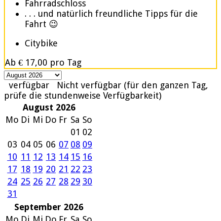
Fahrradschloss
. . . und natürlich freundliche Tipps für die
Fahrt 😉
Citybike
Ab
€ 17,00
pro Tag
verfügbar
Nicht verfügbar (für den ganzen Tag,
prüfe die stundenweise Verfügbarkeit)
August 2026
Mo
Di
Mi
Do
Fr
Sa
So
01
02
03
04
05
06
07
08
09
10
11
12
13
14
15
16
17
18
19
20
21
22
23
24
25
26
27
28
29
30
31
September 2026
Mo
Di
Mi
Do
Fr
Sa
So