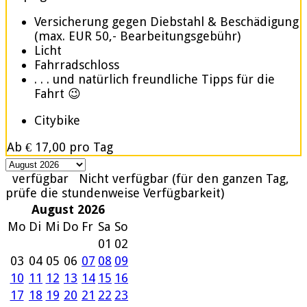
Versicherung gegen Diebstahl & Beschädigung
(max. EUR 50,- Bearbeitungsgebühr)
Licht
Fahrradschloss
. . . und natürlich freundliche Tipps für die
Fahrt 😉
Citybike
Ab
€ 17,00
pro Tag
verfügbar
Nicht verfügbar (für den ganzen Tag,
prüfe die stundenweise Verfügbarkeit)
August 2026
Mo
Di
Mi
Do
Fr
Sa
So
01
02
03
04
05
06
07
08
09
10
11
12
13
14
15
16
17
18
19
20
21
22
23