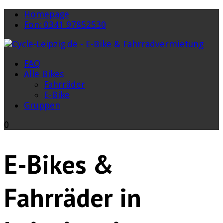
Homepage
Fon: 0341 97852530
FAQ
Alle Bikes
Fahrräder
E-Bike
Gruppen
0
E-Bikes &
Fahrräder in