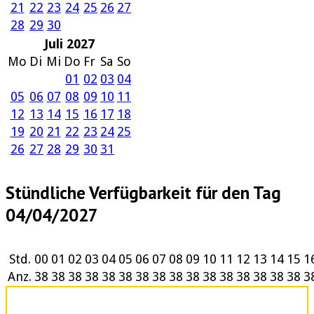
21
22
23
24
25
26
27
28
29
30
Juli 2027
Mo
Di
Mi
Do
Fr
Sa
So
01
02
03
04
05
06
07
08
09
10
11
12
13
14
15
16
17
18
19
20
21
22
23
24
25
26
27
28
29
30
31
Stündliche Verfügbarkeit für den Tag
04/04/2027
Std.
00
01
02
03
04
05
06
07
08
09
10
11
12
13
14
15
1
Anz.
38
38
38
38
38
38
38
38
38
38
38
38
38
38
38
38
3