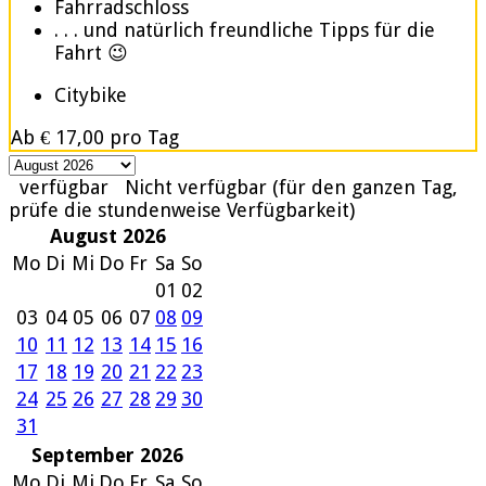
Fahrradschloss
. . . und natürlich freundliche Tipps für die
Fahrt 😉
Citybike
Ab
€ 17,00
pro Tag
verfügbar
Nicht verfügbar (für den ganzen Tag,
prüfe die stundenweise Verfügbarkeit)
August 2026
Mo
Di
Mi
Do
Fr
Sa
So
01
02
03
04
05
06
07
08
09
10
11
12
13
14
15
16
17
18
19
20
21
22
23
24
25
26
27
28
29
30
31
September 2026
Mo
Di
Mi
Do
Fr
Sa
So