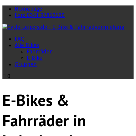
Homepage
Fon: 0341 97852530
FAQ
Alle Bikes
Fahrräder
E-Bike
Gruppen
0
E-Bikes &
Fahrräder in