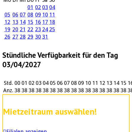
01
02
03
04
05
06
07
08
09
10
11
12
13
14
15
16
17
18
19
20
21
22
23
24
25
26
27
28
29
30
31
Stündliche Verfügbarkeit für den Tag
03/04/2027
Std.
00
01
02
03
04
05
06
07
08
09
10
11
12
13
14
15
1
Anz.
38
38
38
38
38
38
38
38
38
38
38
38
38
38
38
38
3
Mietzeitraum auswählen!
Filialen anzeigen