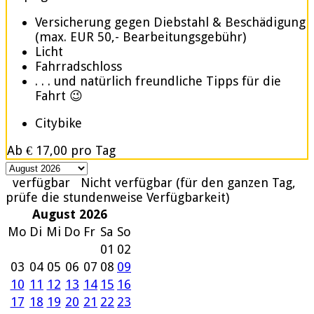
Versicherung gegen Diebstahl & Beschädigung
(max. EUR 50,- Bearbeitungsgebühr)
Licht
Fahrradschloss
. . . und natürlich freundliche Tipps für die
Fahrt 😉
Citybike
Ab
€ 17,00
pro Tag
verfügbar
Nicht verfügbar (für den ganzen Tag,
prüfe die stundenweise Verfügbarkeit)
August 2026
Mo
Di
Mi
Do
Fr
Sa
So
01
02
03
04
05
06
07
08
09
10
11
12
13
14
15
16
17
18
19
20
21
22
23