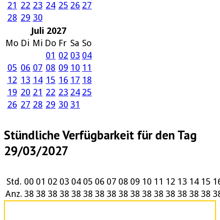
21
22
23
24
25
26
27
28
29
30
Juli 2027
Mo
Di
Mi
Do
Fr
Sa
So
01
02
03
04
05
06
07
08
09
10
11
12
13
14
15
16
17
18
19
20
21
22
23
24
25
26
27
28
29
30
31
Stündliche Verfügbarkeit für den Tag
29/03/2027
Std.
00
01
02
03
04
05
06
07
08
09
10
11
12
13
14
15
1
Anz.
38
38
38
38
38
38
38
38
38
38
38
38
38
38
38
38
3