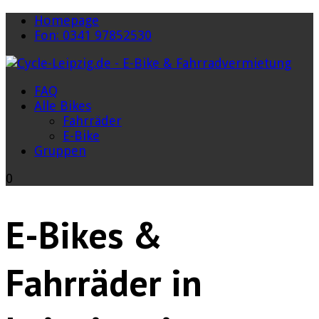
Homepage
Fon: 0341 97852530
FAQ
Alle Bikes
Fahrräder
E-Bike
Gruppen
0
E-Bikes &
Fahrräder in