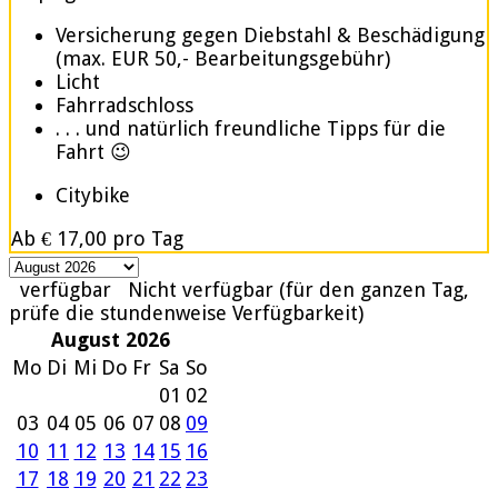
Versicherung gegen Diebstahl & Beschädigung
(max. EUR 50,- Bearbeitungsgebühr)
Licht
Fahrradschloss
. . . und natürlich freundliche Tipps für die
Fahrt 😉
Citybike
Ab
€ 17,00
pro Tag
verfügbar
Nicht verfügbar (für den ganzen Tag,
prüfe die stundenweise Verfügbarkeit)
August 2026
Mo
Di
Mi
Do
Fr
Sa
So
01
02
03
04
05
06
07
08
09
10
11
12
13
14
15
16
17
18
19
20
21
22
23