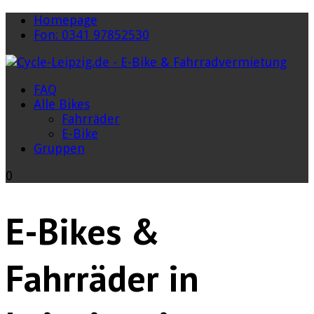
Homepage
Fon: 0341 97852530
FAQ
Alle Bikes
Fahrräder
E-Bike
Gruppen
0
E-Bikes &
Fahrräder in