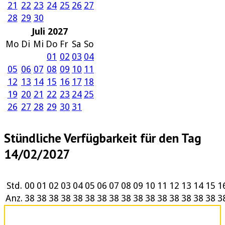
21
22
23
24
25
26
27
28
29
30
Juli 2027
Mo
Di
Mi
Do
Fr
Sa
So
01
02
03
04
05
06
07
08
09
10
11
12
13
14
15
16
17
18
19
20
21
22
23
24
25
26
27
28
29
30
31
Stündliche Verfügbarkeit für den Tag
14/02/2027
Std.
00
01
02
03
04
05
06
07
08
09
10
11
12
13
14
15
1
Anz.
38
38
38
38
38
38
38
38
38
38
38
38
38
38
38
38
3