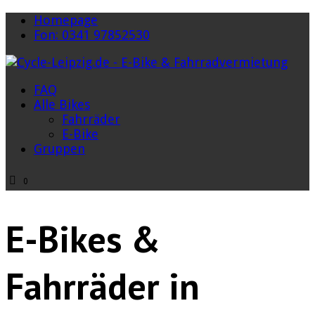
Homepage
Fon: 0341 97852530
FAQ
Alle Bikes
Fahrräder
E-Bike
Gruppen
0
E-Bikes &
Fahrräder in