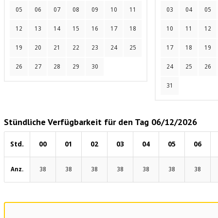
05
06
07
08
09
10
11
03
04
05
12
13
14
15
16
17
18
10
11
12
19
20
21
22
23
24
25
17
18
19
26
27
28
29
30
24
25
26
31
Stündliche Verfügbarkeit für den Tag 06/12/2026
Std.
00
01
02
03
04
05
06
Anz.
38
38
38
38
38
38
38