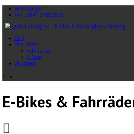
Homepage
Fon: 0341 97852530
FAQ
Alle Bikes
Fahrräder
E-Bike
Gruppen
0
E-Bikes & Fahrräde