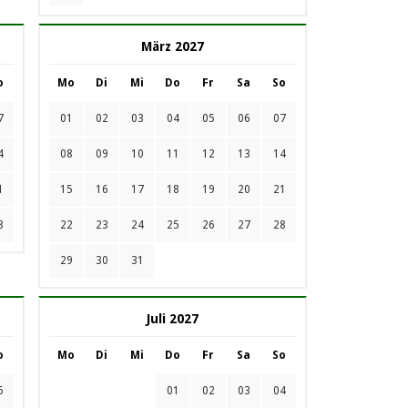
März 2027
o
Mo
Di
Mi
Do
Fr
Sa
So
7
01
02
03
04
05
06
07
4
08
09
10
11
12
13
14
1
15
16
17
18
19
20
21
8
22
23
24
25
26
27
28
29
30
31
Juli 2027
o
Mo
Di
Mi
Do
Fr
Sa
So
6
01
02
03
04