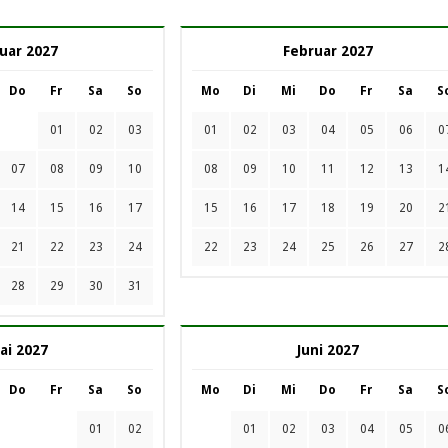
uar 2027
Februar 2027
Do
Fr
Sa
So
Mo
Di
Mi
Do
Fr
Sa
S
01
02
03
01
02
03
04
05
06
0
07
08
09
10
08
09
10
11
12
13
1
14
15
16
17
15
16
17
18
19
20
2
21
22
23
24
22
23
24
25
26
27
2
28
29
30
31
ai 2027
Juni 2027
Do
Fr
Sa
So
Mo
Di
Mi
Do
Fr
Sa
S
01
02
01
02
03
04
05
0