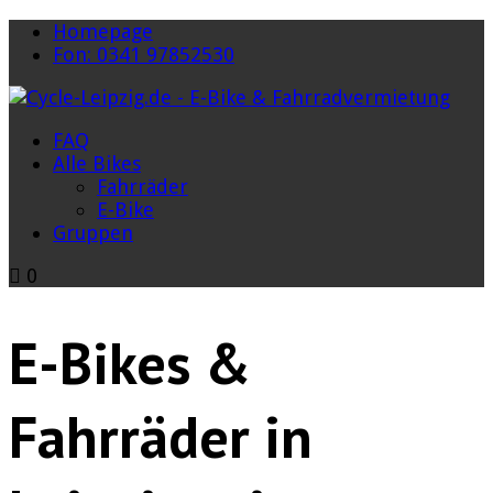
Homepage
Fon: 0341 97852530
FAQ
Alle Bikes
Fahrräder
E-Bike
Gruppen
0
E-Bikes &
Fahrräder in