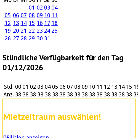
01
02
03
04
05
06
07
08
09
10
11
12
13
14
15
16
17
18
19
20
21
22
23
24
25
26
27
28
29
30
31
Stündliche Verfügbarkeit für den Tag
01/12/2026
Std.
00
01
02
03
04
05
06
07
08
09
10
11
12
13
14
15
1
Anz.
38
38
38
38
38
38
38
38
38
38
38
38
38
38
38
38
3
Mietzeitraum auswählen!
Filialen anzeigen