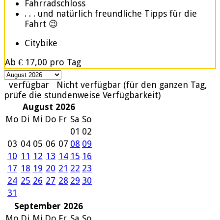
Fahrradschloss
. . . und natürlich freundliche Tipps für die
Fahrt 😉
Citybike
Ab
€ 17,00
pro Tag
verfügbar
Nicht verfügbar (für den ganzen Tag,
prüfe die stundenweise Verfügbarkeit)
August 2026
Mo
Di
Mi
Do
Fr
Sa
So
01
02
03
04
05
06
07
08
09
10
11
12
13
14
15
16
17
18
19
20
21
22
23
24
25
26
27
28
29
30
31
September 2026
Mo
Di
Mi
Do
Fr
Sa
So