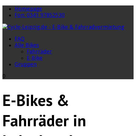
Homepage
Fon: 0341 97852530
FAQ
Alle Bikes
Fahrräder
E-Bike
Gruppen
0
E-Bikes &
Fahrräder in