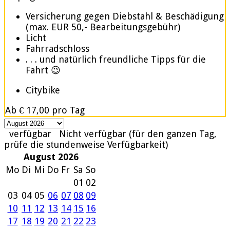
Versicherung gegen Diebstahl & Beschädigung
(max. EUR 50,- Bearbeitungsgebühr)
Licht
Fahrradschloss
. . . und natürlich freundliche Tipps für die
Fahrt 😉
Citybike
Ab
€ 17,00
pro Tag
verfügbar
Nicht verfügbar (für den ganzen Tag,
prüfe die stundenweise Verfügbarkeit)
August 2026
Mo
Di
Mi
Do
Fr
Sa
So
01
02
03
04
05
06
07
08
09
10
11
12
13
14
15
16
17
18
19
20
21
22
23