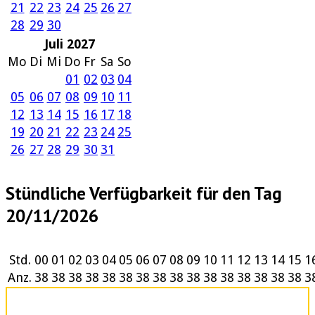
21
22
23
24
25
26
27
28
29
30
Juli 2027
Mo
Di
Mi
Do
Fr
Sa
So
01
02
03
04
05
06
07
08
09
10
11
12
13
14
15
16
17
18
19
20
21
22
23
24
25
26
27
28
29
30
31
Stündliche Verfügbarkeit für den Tag
20/11/2026
Std.
00
01
02
03
04
05
06
07
08
09
10
11
12
13
14
15
1
Anz.
38
38
38
38
38
38
38
38
38
38
38
38
38
38
38
38
3