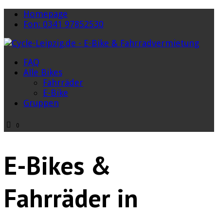
Homepage
Fon: 0341 97852530
FAQ
Alle Bikes
Fahrräder
E-Bike
Gruppen
0
E-Bikes &
Fahrräder in