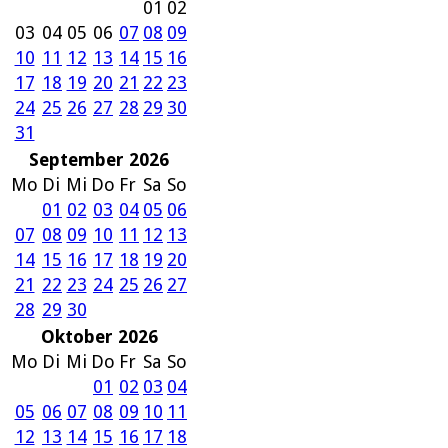
01
02
03
04
05
06
07
08
09
10
11
12
13
14
15
16
17
18
19
20
21
22
23
24
25
26
27
28
29
30
31
September 2026
Mo
Di
Mi
Do
Fr
Sa
So
01
02
03
04
05
06
07
08
09
10
11
12
13
14
15
16
17
18
19
20
21
22
23
24
25
26
27
28
29
30
Oktober 2026
Mo
Di
Mi
Do
Fr
Sa
So
01
02
03
04
05
06
07
08
09
10
11
12
13
14
15
16
17
18