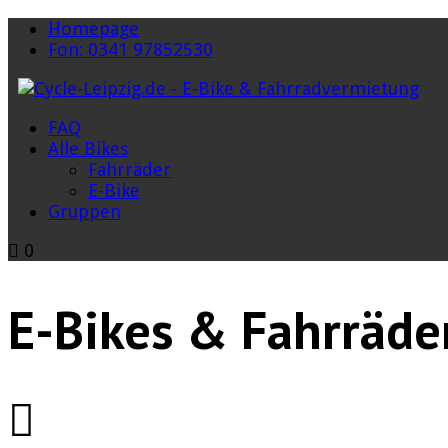
Homepage
Fon: 0341 97852530
FAQ
Alle Bikes
Fahrräder
E-Bike
Gruppen
0
E-Bikes & Fahrräde