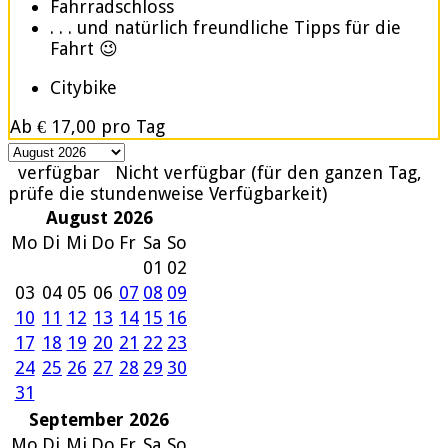
Fahrradschloss
. . . und natürlich freundliche Tipps für die
Fahrt 😉
Citybike
Ab
€ 17,00
pro Tag
verfügbar
Nicht verfügbar (für den ganzen Tag,
prüfe die stundenweise Verfügbarkeit)
August 2026
Mo
Di
Mi
Do
Fr
Sa
So
01
02
03
04
05
06
07
08
09
10
11
12
13
14
15
16
17
18
19
20
21
22
23
24
25
26
27
28
29
30
31
September 2026
Mo
Di
Mi
Do
Fr
Sa
So