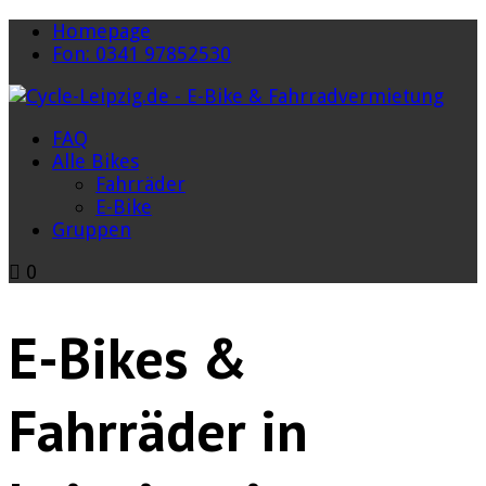
Homepage
Fon: 0341 97852530
FAQ
Alle Bikes
Fahrräder
E-Bike
Gruppen
0
E-Bikes &
Fahrräder in