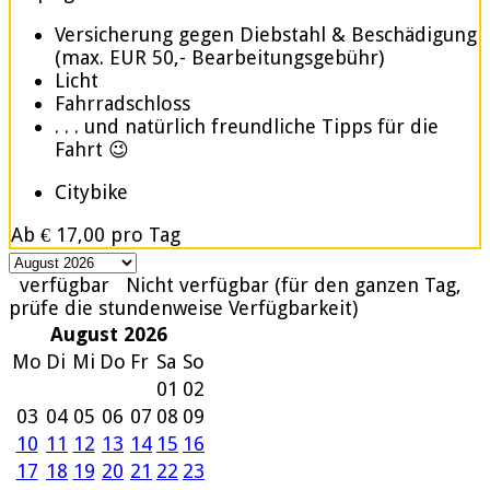
Versicherung gegen Diebstahl & Beschädigung
(max. EUR 50,- Bearbeitungsgebühr)
Licht
Fahrradschloss
. . . und natürlich freundliche Tipps für die
Fahrt 😉
Citybike
Ab
€ 17,00
pro Tag
verfügbar
Nicht verfügbar (für den ganzen Tag,
prüfe die stundenweise Verfügbarkeit)
August 2026
Mo
Di
Mi
Do
Fr
Sa
So
01
02
03
04
05
06
07
08
09
10
11
12
13
14
15
16
17
18
19
20
21
22
23