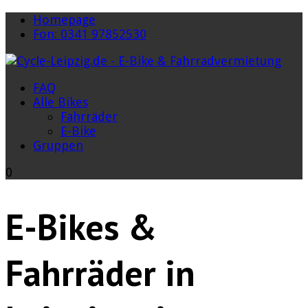
Homepage
Fon: 0341 97852530
FAQ
Alle Bikes
Fahrräder
E-Bike
Gruppen
0
E-Bikes &
Fahrräder in