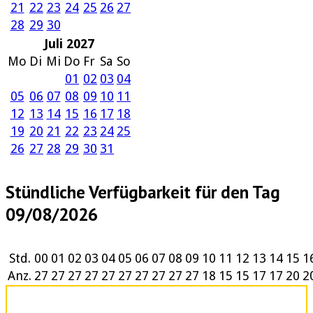
21
22
23
24
25
26
27
28
29
30
Juli 2027
Mo
Di
Mi
Do
Fr
Sa
So
01
02
03
04
05
06
07
08
09
10
11
12
13
14
15
16
17
18
19
20
21
22
23
24
25
26
27
28
29
30
31
Stündliche Verfügbarkeit für den Tag
09/08/2026
Std.
00
01
02
03
04
05
06
07
08
09
10
11
12
13
14
15
1
Anz.
27
27
27
27
27
27
27
27
27
27
18
15
15
17
17
20
2