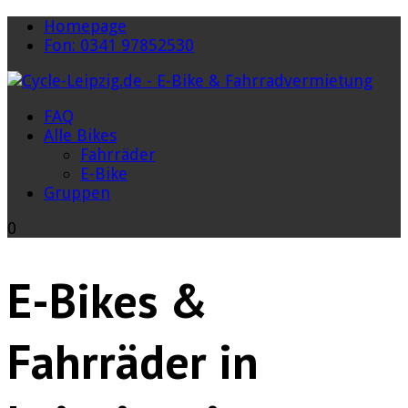
Homepage
Fon: 0341 97852530
FAQ
Alle Bikes
Fahrräder
E-Bike
Gruppen
0
E-Bikes &
Fahrräder in