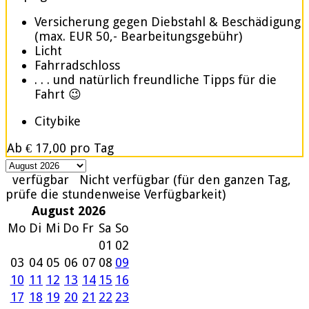
Versicherung gegen Diebstahl & Beschädigung
(max. EUR 50,- Bearbeitungsgebühr)
Licht
Fahrradschloss
. . . und natürlich freundliche Tipps für die
Fahrt 😉
Citybike
Ab
€ 17,00
pro Tag
verfügbar
Nicht verfügbar (für den ganzen Tag,
prüfe die stundenweise Verfügbarkeit)
August 2026
Mo
Di
Mi
Do
Fr
Sa
So
01
02
03
04
05
06
07
08
09
10
11
12
13
14
15
16
17
18
19
20
21
22
23