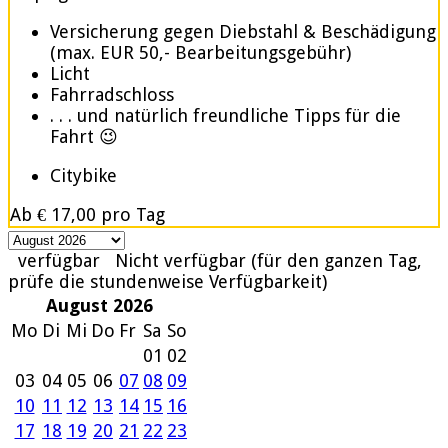
Versicherung gegen Diebstahl & Beschädigung
(max. EUR 50,- Bearbeitungsgebühr)
Licht
Fahrradschloss
. . . und natürlich freundliche Tipps für die
Fahrt 😉
Citybike
Ab
€ 17,00
pro Tag
verfügbar
Nicht verfügbar (für den ganzen Tag,
prüfe die stundenweise Verfügbarkeit)
August 2026
Mo
Di
Mi
Do
Fr
Sa
So
01
02
03
04
05
06
07
08
09
10
11
12
13
14
15
16
17
18
19
20
21
22
23