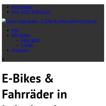
Homepage
Fon: 0341 97852530
FAQ
Alle Bikes
Fahrräder
E-Bike
Gruppen
0
E-Bikes &
Fahrräder in