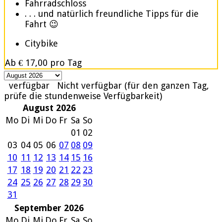
Fahrradschloss
. . . und natürlich freundliche Tipps für die
Fahrt 😉
Citybike
Ab
€ 17,00
pro Tag
verfügbar
Nicht verfügbar (für den ganzen Tag,
prüfe die stundenweise Verfügbarkeit)
August 2026
Mo
Di
Mi
Do
Fr
Sa
So
01
02
03
04
05
06
07
08
09
10
11
12
13
14
15
16
17
18
19
20
21
22
23
24
25
26
27
28
29
30
31
September 2026
Mo
Di
Mi
Do
Fr
Sa
So