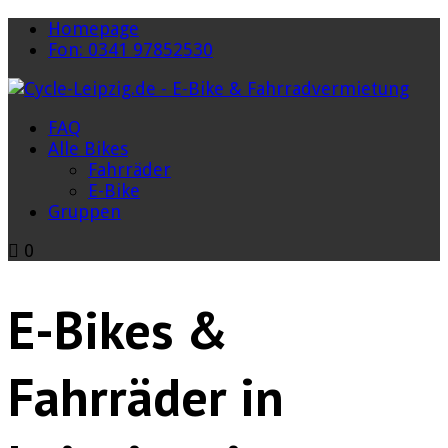
Homepage
Fon: 0341 97852530
FAQ
Alle Bikes
Fahrräder
E-Bike
Gruppen
0
E-Bikes &
Fahrräder in