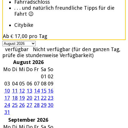
Fahrradschloss
. . . und natürlich freundliche Tipps für die
Fahrt 😉
Citybike
Ab
€ 17,00
pro Tag
verfügbar
Nicht verfügbar (für den ganzen Tag,
prüfe die stundenweise Verfügbarkeit)
August 2026
Mo
Di
Mi
Do
Fr
Sa
So
01
02
03
04
05
06
07
08
09
10
11
12
13
14
15
16
17
18
19
20
21
22
23
24
25
26
27
28
29
30
31
September 2026
Mo
Di
Mi
Do
Fr
Sa
So