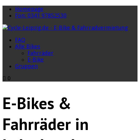
Homepage
Fon: 0341 97852530
FAQ
Alle Bikes
Fahrräder
E-Bike
Gruppen
0
E-Bikes &
Fahrräder in