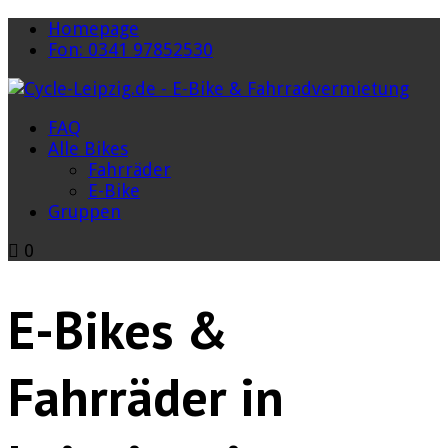
Homepage
Fon: 0341 97852530
FAQ
Alle Bikes
Fahrräder
E-Bike
Gruppen
0
E-Bikes &
Fahrräder in