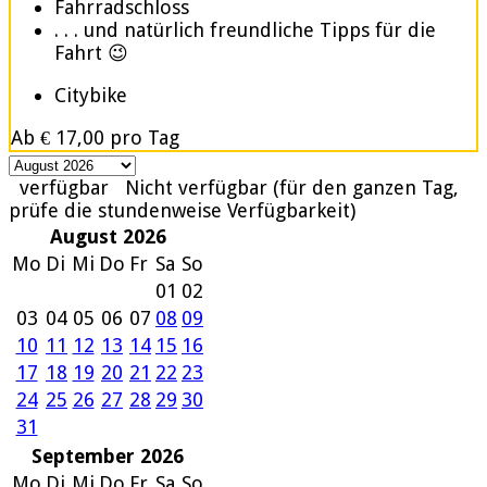
Fahrradschloss
. . . und natürlich freundliche Tipps für die
Fahrt 😉
Citybike
Ab
€ 17,00
pro Tag
verfügbar
Nicht verfügbar (für den ganzen Tag,
prüfe die stundenweise Verfügbarkeit)
August 2026
Mo
Di
Mi
Do
Fr
Sa
So
01
02
03
04
05
06
07
08
09
10
11
12
13
14
15
16
17
18
19
20
21
22
23
24
25
26
27
28
29
30
31
September 2026
Mo
Di
Mi
Do
Fr
Sa
So