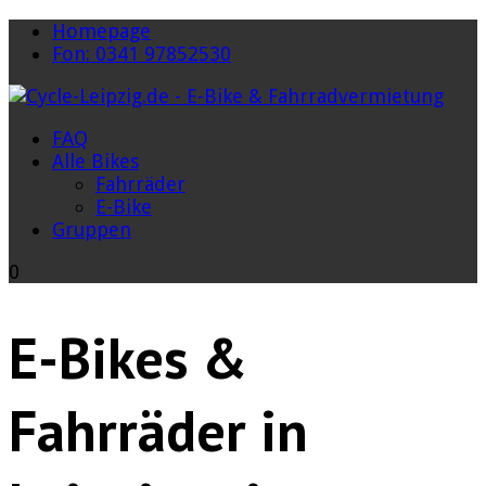
Homepage
Fon: 0341 97852530
FAQ
Alle Bikes
Fahrräder
E-Bike
Gruppen
0
E-Bikes &
Fahrräder in