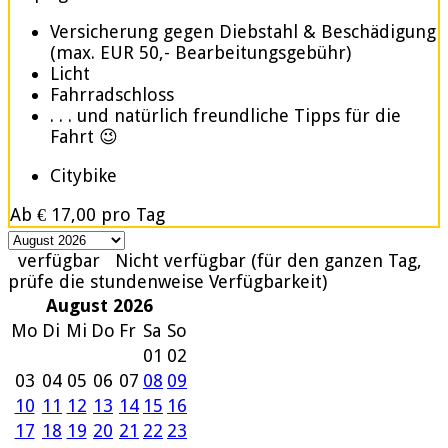
Versicherung gegen Diebstahl & Beschädigung
(max. EUR 50,- Bearbeitungsgebühr)
Licht
Fahrradschloss
. . . und natürlich freundliche Tipps für die
Fahrt 😉
Citybike
Ab
€ 17,00
pro Tag
verfügbar
Nicht verfügbar (für den ganzen Tag,
prüfe die stundenweise Verfügbarkeit)
August 2026
Mo
Di
Mi
Do
Fr
Sa
So
01
02
03
04
05
06
07
08
09
10
11
12
13
14
15
16
17
18
19
20
21
22
23