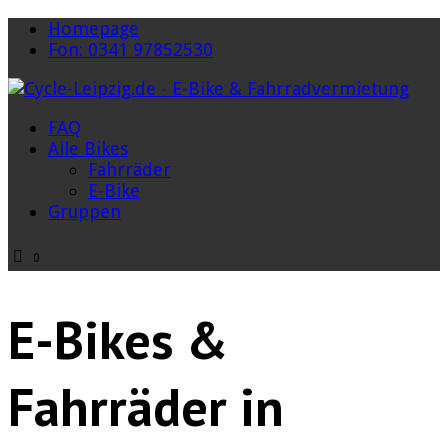
Homepage
Fon: 0341 97852530
FAQ
Alle Bikes
Fahrräder
E-Bike
Gruppen
0
E-Bikes &
Fahrräder in