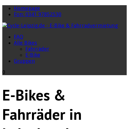
Homepage
Fon: 0341 97852530
FAQ
Alle Bikes
Fahrräder
E-Bike
Gruppen
0
E-Bikes &
Fahrräder in