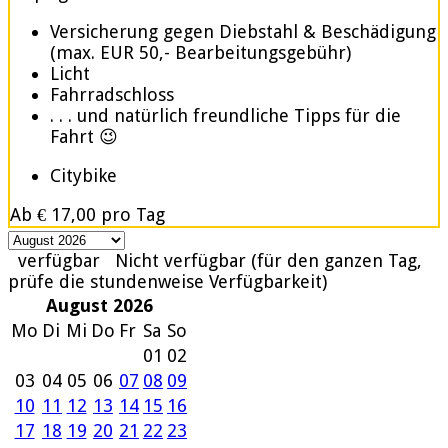
Versicherung gegen Diebstahl & Beschädigung
(max. EUR 50,- Bearbeitungsgebühr)
Licht
Fahrradschloss
. . . und natürlich freundliche Tipps für die
Fahrt 😉
Citybike
Ab
€ 17,00
pro Tag
verfügbar
Nicht verfügbar (für den ganzen Tag,
prüfe die stundenweise Verfügbarkeit)
August 2026
Mo
Di
Mi
Do
Fr
Sa
So
01
02
03
04
05
06
07
08
09
10
11
12
13
14
15
16
17
18
19
20
21
22
23