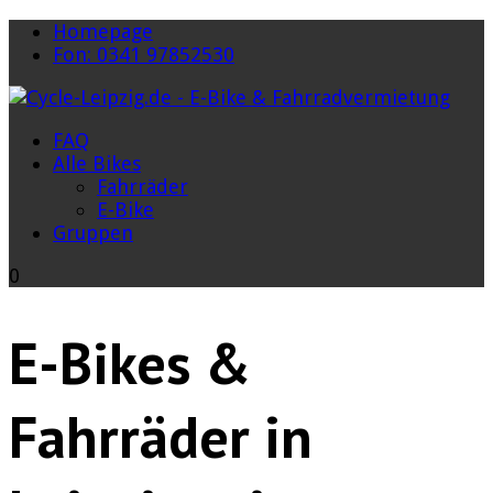
Homepage
Fon: 0341 97852530
FAQ
Alle Bikes
Fahrräder
E-Bike
Gruppen
0
E-Bikes &
Fahrräder in