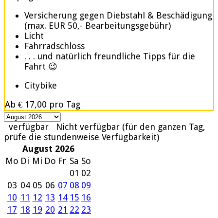
Versicherung gegen Diebstahl & Beschädigung
(max. EUR 50,- Bearbeitungsgebühr)
Licht
Fahrradschloss
. . . und natürlich freundliche Tipps für die
Fahrt 😉
Citybike
Ab
€ 17,00
pro Tag
verfügbar
Nicht verfügbar (für den ganzen Tag,
prüfe die stundenweise Verfügbarkeit)
August 2026
Mo
Di
Mi
Do
Fr
Sa
So
01
02
03
04
05
06
07
08
09
10
11
12
13
14
15
16
17
18
19
20
21
22
23