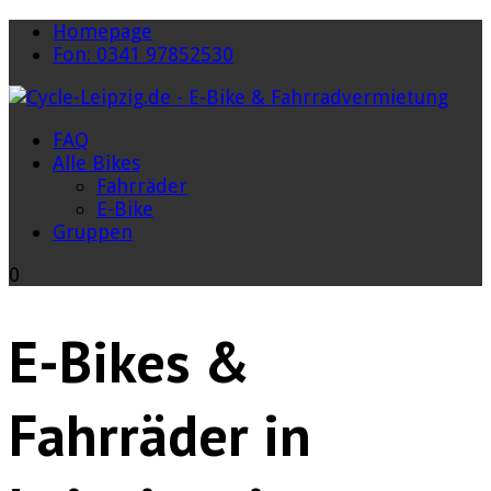
Homepage
Fon: 0341 97852530
FAQ
Alle Bikes
Fahrräder
E-Bike
Gruppen
0
E-Bikes &
Fahrräder in