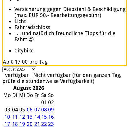
Versicherung gegen Diebstahl & Beschädigung
(max. EUR 50,- Bearbeitungsgebühr)
Licht
Fahrradschloss
. . . und natürlich freundliche Tipps für die
Fahrt 😉
Citybike
Ab
€ 17,00
pro Tag
verfügbar
Nicht verfügbar (für den ganzen Tag,
prüfe die stundenweise Verfügbarkeit)
August 2026
Mo
Di
Mi
Do
Fr
Sa
So
01
02
03
04
05
06
07
08
09
10
11
12
13
14
15
16
17
18
19
20
21
22
23