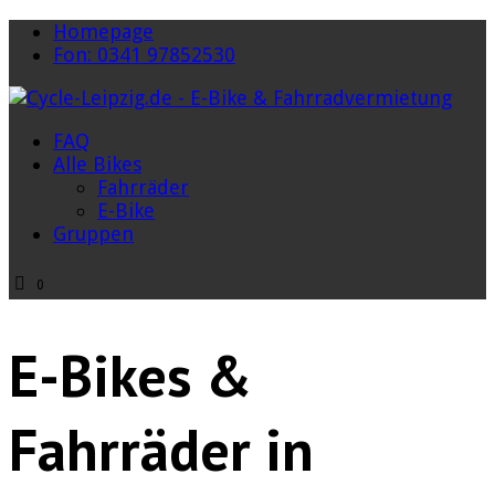
Homepage
Fon: 0341 97852530
FAQ
Alle Bikes
Fahrräder
E-Bike
Gruppen
0
E-Bikes &
Fahrräder in