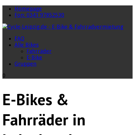
Homepage
Fon: 0341 97852530
FAQ
Alle Bikes
Fahrräder
E-Bike
Gruppen
0
E-Bikes &
Fahrräder in