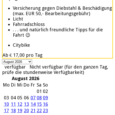
Versicherung gegen Diebstahl & Beschädigung
(max. EUR 50,- Bearbeitungsgebühr)
Licht
Fahrradschloss
. . . und natürlich freundliche Tipps für die
Fahrt 😉
Citybike
Ab
€ 17,00
pro Tag
verfügbar
Nicht verfügbar (für den ganzen Tag,
prüfe die stundenweise Verfügbarkeit)
August 2026
Mo
Di
Mi
Do
Fr
Sa
So
01
02
03
04
05
06
07
08
09
10
11
12
13
14
15
16
17
18
19
20
21
22
23