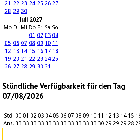
21
22
23
24
25
26
27
28
29
30
Juli 2027
Mo
Di
Mi
Do
Fr
Sa
So
01
02
03
04
05
06
07
08
09
10
11
12
13
14
15
16
17
18
19
20
21
22
23
24
25
26
27
28
29
30
31
Stündliche Verfügbarkeit für den Tag
07/08/2026
Std.
00
01
02
03
04
05
06
07
08
09
10
11
12
13
14
15
1
Anz.
33
33
33
33
33
33
33
33
33
33
33
30
29
29
29
28
2