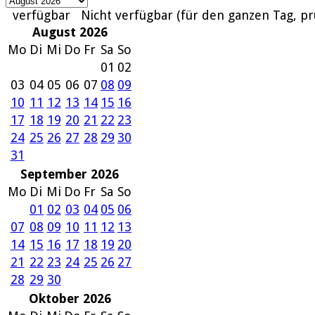
verfügbar
Nicht verfügbar (für den ganzen Tag, pr
August 2026
Mo
Di
Mi
Do
Fr
Sa
So
01
02
03
04
05
06
07
08
09
10
11
12
13
14
15
16
17
18
19
20
21
22
23
24
25
26
27
28
29
30
31
September 2026
Mo
Di
Mi
Do
Fr
Sa
So
01
02
03
04
05
06
07
08
09
10
11
12
13
14
15
16
17
18
19
20
21
22
23
24
25
26
27
28
29
30
Oktober 2026