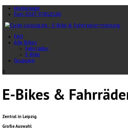
Homepage
Fon: 0341 97852530
FAQ
Alle Bikes
Fahrräder
E-Bike
Gruppen
0
E-Bikes & Fahrräde
Zentral in Leipzig
Große Auswahl