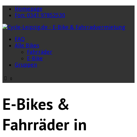
Homepage
Fon: 0341 97852530
FAQ
Alle Bikes
Fahrräder
E-Bike
Gruppen
0
E-Bikes &
Fahrräder in