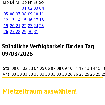
Mo
Di
Mi
Do
Fr
Sa
So
01
02
03
04
05
06
07
08
09
10
11
12
13
14
15
16
17
18
19
20
21
22
23
24
25
26
27
28
29
30
31
Stündliche Verfügbarkeit für den Tag
09/08/2026
Std.
00
01
02
03
04
05
06
07
08
09
10
11
12
13
14
15
1
Anz.
33
33
33
33
33
33
33
33
33
33
26
26
26
25
25
25
2
Mietzeitraum auswählen!