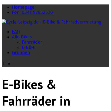
Homepage
Fon: 0341 97852530
FAQ
Alle Bikes
Fahrräder
E-Bike
Gruppen
0
E-Bikes &
Fahrräder in