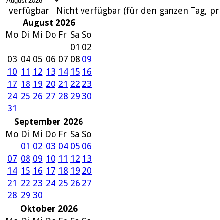
verfügbar
Nicht verfügbar (für den ganzen Tag, pr
August 2026
Mo
Di
Mi
Do
Fr
Sa
So
01
02
03
04
05
06
07
08
09
10
11
12
13
14
15
16
17
18
19
20
21
22
23
24
25
26
27
28
29
30
31
September 2026
Mo
Di
Mi
Do
Fr
Sa
So
01
02
03
04
05
06
07
08
09
10
11
12
13
14
15
16
17
18
19
20
21
22
23
24
25
26
27
28
29
30
Oktober 2026