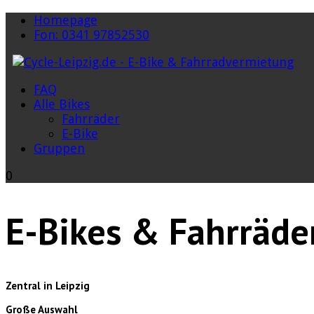
Homepage
Fon: 0341 97852530
FAQ
Alle Bikes
Fahrräder
E-Bike
Gruppen
0
E-Bikes & Fahrräde
Zentral in Leipzig
Große Auswahl