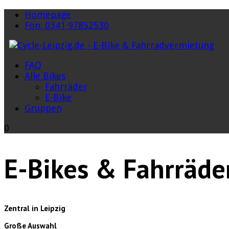
Homepage
Fon: 0341 97852530
FAQ
Alle Bikes
Fahrräder
E-Bike
Gruppen
0
E-Bikes & Fahrräde
Zentral in Leipzig
Große Auswahl