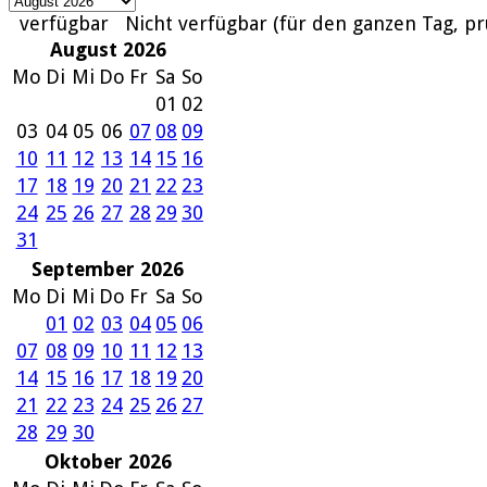
verfügbar
Nicht verfügbar (für den ganzen Tag, pr
August 2026
Mo
Di
Mi
Do
Fr
Sa
So
01
02
03
04
05
06
07
08
09
10
11
12
13
14
15
16
17
18
19
20
21
22
23
24
25
26
27
28
29
30
31
September 2026
Mo
Di
Mi
Do
Fr
Sa
So
01
02
03
04
05
06
07
08
09
10
11
12
13
14
15
16
17
18
19
20
21
22
23
24
25
26
27
28
29
30
Oktober 2026